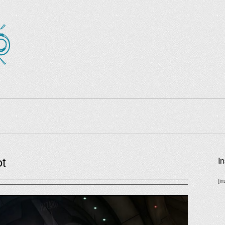
ot
I
[i