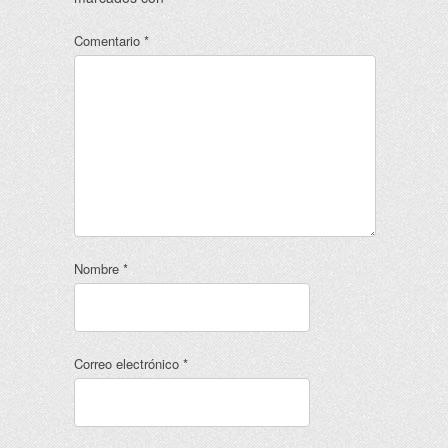
Comentario
*
Nombre
*
Correo electrónico
*