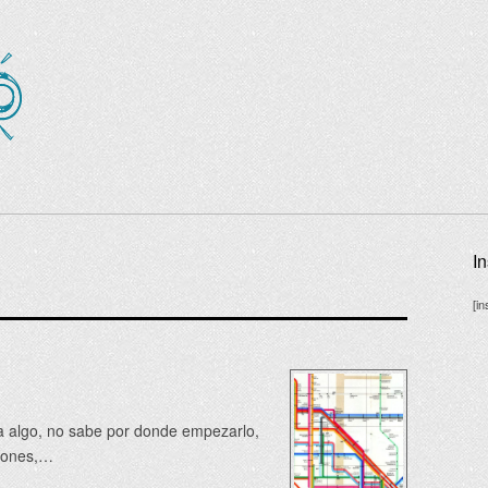
I
[i
 algo, no sabe por donde empezarlo,
siones,…