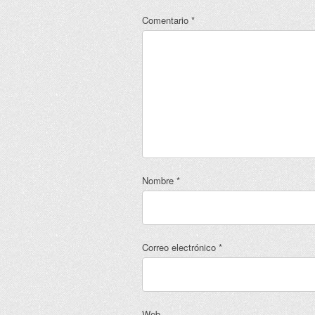
Comentario
*
Nombre
*
Correo electrónico
*
Web