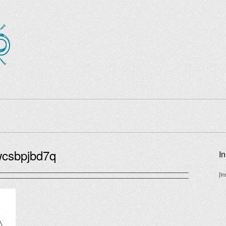
wcsbpjbd7q
I
[i